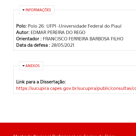
OCULTAR
INFORMAÇÕES
Polo:
Polo 26: UFPI -Universidade Federal do Piauí
Autor:
EDMAR PEREIRA DO REGO
Orientador :
FRANCISCO FERREIRA BARBOSA FILHO
Data da defesa :
28/05/2021
OCULTAR
ANEXOS
Link para a Dissertação:
https://sucupira.capes.gov.br/sucupira/public/consultas/