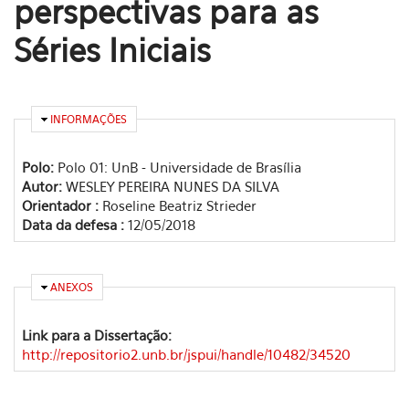
perspectivas para as
Séries Iniciais
OCULTAR
INFORMAÇÕES
Polo:
Polo 01: UnB - Universidade de Brasília
Autor:
WESLEY PEREIRA NUNES DA SILVA
Orientador :
Roseline Beatriz Strieder
Data da defesa :
12/05/2018
OCULTAR
ANEXOS
Link para a Dissertação:
http://repositorio2.unb.br/jspui/handle/10482/34520