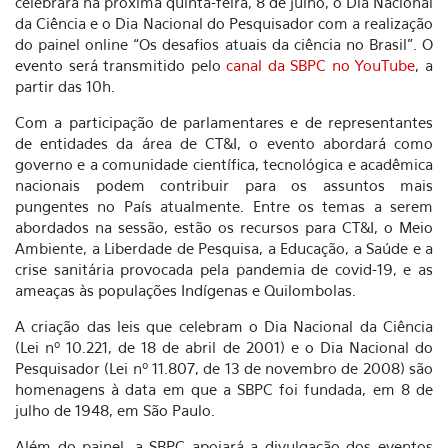
celebrará na próxima quinta-feira, 8 de julho, o Dia Nacional
da Ciência e o Dia Nacional do Pesquisador com a realização
do painel online “Os desafios atuais da ciência no Brasil”. O
evento será transmitido pelo
canal da SBPC no YouTube
, a
partir das 10h.
Com a participação de parlamentares e de representantes
de entidades da área de CT&I, o evento abordará como
governo e a comunidade científica, tecnológica e acadêmica
nacionais podem contribuir para os assuntos mais
pungentes no País atualmente. Entre os temas a serem
abordados na sessão, estão os recursos para CT&I, o Meio
Ambiente, a Liberdade de Pesquisa, a Educação, a Saúde e a
crise sanitária provocada pela pandemia de covid-19, e as
ameaças às populações Indígenas e Quilombolas.
A criação das leis que celebram o Dia Nacional da Ciência
(Lei nº 10.221, de 18 de abril de 2001) e o Dia Nacional do
Pesquisador (Lei nº 11.807, de 13 de novembro de 2008) são
homenagens à data em que a SBPC foi fundada, em 8 de
julho de 1948, em São Paulo.
Além do painel, a SBPC apoiará a divulgação dos eventos