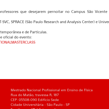
 professores que desejarem pernoitar no Campus São Vicente
MT-SVC, SPRACE (São Paulo Research and Analysis Center) e Unive
ntemporânea e de Partículas.
e oficial do evento:
NATIONALMASTERCLASS
Mestrado Nacional Profissional em Ensino de Física
Rua do Matão, travessa R, 187
CEP: 05508-090 Edifício Sede
Cidade Universitária - São Paulo - SP