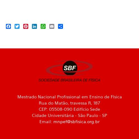
Facebook
Twitter
Pinterest
LinkedIn
WhatsApp
Email
Share
Mestrado Nacional Profissional em Ensino de Física
Rua do Matão, travessa R, 187
CEP: 05508-090 Edifício Sede
Cidade Universitária - São Paulo - SP
Email:
mnpef@sbfisica.org.br