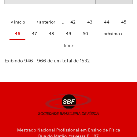
« início
‹ anterior
…
42
43
44
45
Páginas
46
47
48
49
50
…
próximo ›
fim »
Exibindo 946 - 966 de um total de 1532
Mestrado Nacional Profissional em Ensino de Física
Rua do Matão, travessa R, 187